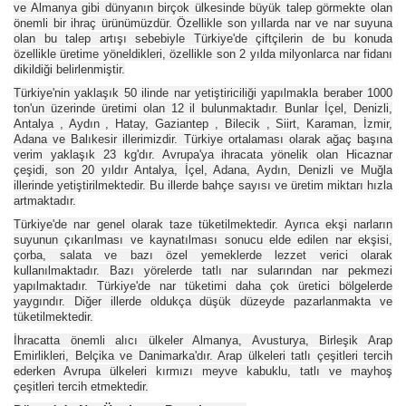
ve Almanya gibi dünyanın birçok ülkesinde büyük talep görmekte olan
önemli bir ihraç ürünümüzdür. Özellikle son yıllarda nar ve nar suyuna
olan bu talep artışı sebebiyle Türkiye'de çiftçilerin de bu konuda
özellikle üretime yöneldikleri, özellikle son 2 yılda milyonlarca nar fidanı
dikildiği belirlenmiştir.
Türkiye'nin yaklaşık 50 ilinde nar yetiştiriciliği yapılmakla beraber 1000
ton'un üzerinde üretimi olan 12 il bulunmaktadır. Bunlar İçel, Denizli,
Antalya , Aydın , Hatay, Gaziantep , Bilecik , Siirt, Karaman, İzmir,
Adana ve Balıkesir illerimizdir. Türkiye ortalaması olarak ağaç başına
verim yaklaşık 23 kg'dır. Avrupa'ya ihracata yönelik olan Hicaznar
çeşidi, son 20 yıldır Antalya, İçel, Adana, Aydın, Denizli ve Muğla
illerinde yetiştirilmektedir. Bu illerde bahçe sayısı ve üretim miktarı hızla
artmaktadır.
Türkiye'de nar genel olarak taze tüketilmektedir. Ayrıca ekşi narların
suyunun çıkarılması ve kaynatılması sonucu elde edilen nar ekşisi,
çorba, salata ve bazı özel yemeklerde lezzet verici olarak
kullanılmaktadır. Bazı yörelerde tatlı nar sularından nar pekmezi
yapılmaktadır. Türkiye'de nar tüketimi daha çok üretici bölgelerde
yaygındır. Diğer illerde oldukça düşük düzeyde pazarlanmakta ve
tüketilmektedir.
İhracatta önemli alıcı ülkeler Almanya, Avusturya, Birleşik Arap
Emirlikleri, Belçika ve Danimarka'dır. Arap ülkeleri tatlı çeşitleri tercih
ederken Avrupa ülkeleri kırmızı meyve kabuklu, tatlı ve mayhoş
çeşitleri tercih etmektedir.