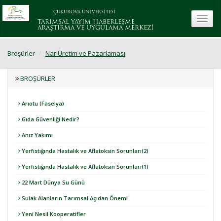
ÇUKUROVA ÜNİVERSİTESİ
toggle
TARIMSAL YAYIM HABERLEŞME
ARAŞTIRMA VE UYGULAMA MERKEZİ
Broşürler
Nar Üretim ve Pazarlaması
BROŞÜRLER
Arıotu (Faselya)
Gıda Güvenliği Nedir?
Anız Yakımı
Yerfıstığında Hastalık ve Aflatoksin Sorunları(2)
Yerfıstığında Hastalık ve Aflatoksin Sorunları(1)
22 Mart Dünya Su Günü
Sulak Alanların Tarımsal Açıdan Önemi
Yeni Nesil Kooperatifler