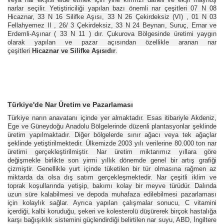
narlar seçilir. Yetiştiriciliği yapılan bazı önemli nar çeşitleri 07 N 08
Hicaznar, 33 N 16 Silifke Aşısı, 33 N 26 Çekirdeksiz (VI) , 01 N 03
Fellahyemez II , 26/ 3 Çekirdeksiz, 33 N 24 Beynarı, Suruç, Ernar ve
Erdemli-Aşınar ( 33 N 11 ) dır. Çukurova Bölgesinde üretimi yaygın
olarak yapılan ve pazar açısından özellikle aranan nar
çeşitleri
Hicaznar ve Silifke Aşısıdır
.
Türkiye'de Nar Üretim ve Pazarlaması
Türkiye narın anavatanı içinde yer almaktadır. Esas itibariyle Akdeniz,
Ege ve Güneydoğu Anadolu Bölgelerinde düzenli plantasyonlar şeklinde
üretim yapılmaktadır. Diğer bölgelerde sınır ağacı veya tek ağaçlar
şeklinde yetiştirilmektedir. Ülkemizde 2003 yılı verilerine 80.000 ton nar
üretimi gerçekleştirilmiştir. Nar üretim miktarımız yıllara göre
değişmekle birlikte son yirmi yıllık dönemde genel bir artış grafiği
çizmiştir. Genellikle yurt içinde tüketilen bir tür olmasına rağmen az
miktarda da olsa dış satım gerçekleşmektedir. Nar çeşitli iklim ve
toprak koşullarında yetişip, bakımı kolay bir meyve türüdür. Dalında
uzun süre kalabilmesi ve depoda muhafaza edilebilmesi pazarlaması
için kolaylık sağlar. Ayrıca yapılan çalışmalar sonucu, C vitamini
içerdiği, kalbi koruduğu, şekeri ve kolesterolü düşürerek birçok hastalığa
karşı bağışıklık sistemini güçlendirdiği belirtilen nar suyu, ABD, İngiltere