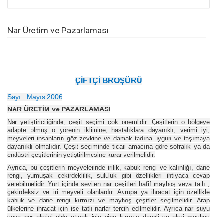
Nar Üretim ve Pazarlaması
ÇİFTÇİ BROŞÜRÜ
Sayı : Mayıs 2006
NAR ÜRETİM ve PAZARLAMASI
Nar yetiştiriciliğinde, çeşit seçimi çok önemlidir. Çeşitlerin o bölgeye
adapte olmuş o yörenin iklimine, hastalıklara dayanıklı, verimi iyi,
meyveleri insanların göz zevkine ve damak tadına uygun ve taşımaya
dayanıklı olmalıdır. Çeşit seçiminde ticari amacına göre sofralık ya da
endüstri çeşitlerinin yetiştirilmesine karar verilmelidir.
Ayrıca, bu çeşitlerin meyvelerinde irilik, kabuk rengi ve kalınlığı, dane
rengi, yumuşak çekirdeklilik, sululuk gibi özellikleri ihtiyaca cevap
verebilmelidir. Yurt içinde sevilen nar çeşitleri hafif mayhoş veya tatlı ,
çekirdeksiz ve iri meyveli olanlardır. Avrupa ya ihracat için özellikle
kabuk ve dane rengi kırmızı ve mayhoş çeşitler seçilmelidir. Arap
ülkelerine ihracat için ise tatlı narlar tercih edilmelidir. Ayrıca nar suyu
veya nar ekşisi elde etmek için yine kırmızı daneli ve ekşi mayhoş