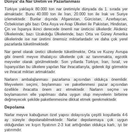
Dünya' da Nar Üretim ve Pazarlanması
Türkiye yaklaşık 80.000 ton nar üretimiyle dünyada da 1. sırada yer
almaktadır. Bunu 40.000 ton ile İran, 20.000 ton ile Irak ve Suriye
izlemektedir. Bunlar dışında Afganistan, Gürcistan, Azerbaycan,
Özbekistan gibi bazı Orta Asya ve Arap Ülkeleri ile Pakistan, Hindistan,
Çin ve İspanya ikinci derecede önemli nar üreticisi ülkelerdir. Akdeniz
Ülkelerinde, bazı Uzakdoğu Ülkelerinde, bazı Orta ve Güney Amerika
ülkelerinde ise nar üretimi önemsiz miktarlardadır ve daha çok yerel
pazarlarda tüketilmektedir.
Nar genel olarak üretici ülkelerde tüketilmekte, Orta ve Kuzey Avrupa
gibi önemli meyve ithalatçısı ülkelerde çok az tanınmakta, egzotik
meyveler olarak görülmektedir. Son yıllarda Türkiye, İran, İsrail, ve
İspanya'dan bu ülkelere yapılan Nar ihracatlarıyla, giderek ilgi görmekte
ve ihracat miktarı artmaktadır.
Narların ambalajlanması pazarlama açısından oldukça önemlidir.
Meyvelerin seçimi, boylanması ve paketlenmesi pazar açısından
özellikle ihracatta önem arz etmektedir. Narların seçme ve
boylamasının elle yapılması daha uygun olup meyvelerin birbirine
değmeyecek şekilde paketlenmesine dikkat etmek gerekmektedir.
Depolama
Narlar meyve kabuğunun özel yapısı dolayısıyla çeşitli koşullarda 4-6
ay süreyle depolanabilmektedir. Narlar depolanmaya çok uygun
olduğundan ve kışın fiyatının 2-3 kat arttığından oldukça karlı, iyi bir
yatırımdır.